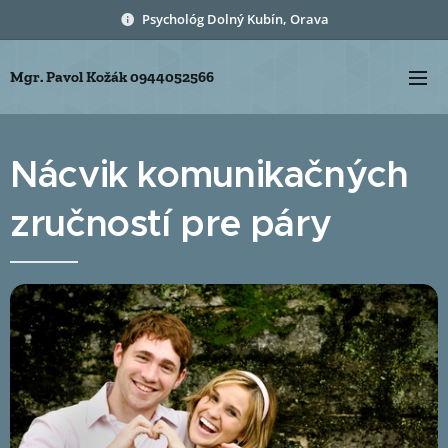
Psychológ Dolný Kubín, Orava
Mgr. Pavol
Kožák 0944052566
Nácvik komunikačných
zručností pre páry